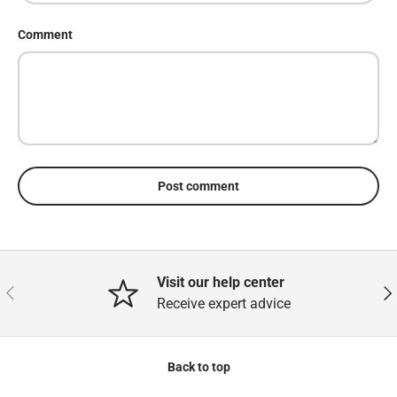
Comment
Post comment
Visit our help center
Previous
Nex
Receive expert advice
Back to top