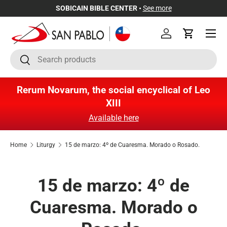
SOBICAIN BIBLE CENTER •
See more
Skip to content
Menu
Log in
Cart
Search
Search
Rerum Novarum, the social encyclical of Leo
XIII
Available here
Home
Liturgy
15 de marzo: 4º de Cuaresma. Morado o Rosado.
15 de marzo: 4º de
Cuaresma. Morado o