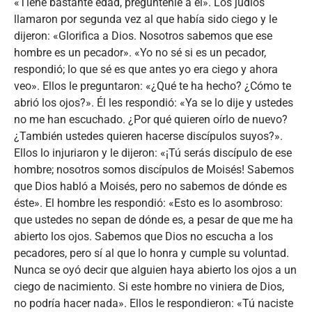
«Tiene bastante edad, pregúntenle a él». Los judíos
llamaron por segunda vez al que había sido ciego y le
dijeron: «Glorifica a Dios. Nosotros sabemos que ese
hombre es un pecador». «Yo no sé si es un pecador,
respondió; lo que sé es que antes yo era ciego y ahora
veo». Ellos le preguntaron: «¿Qué te ha hecho? ¿Cómo te
abrió los ojos?». Él les respondió: «Ya se lo dije y ustedes
no me han escuchado. ¿Por qué quieren oírlo de nuevo?
¿También ustedes quieren hacerse discípulos suyos?».
Ellos lo injuriaron y le dijeron: «¡Tú serás discípulo de ese
hombre; nosotros somos discípulos de Moisés! Sabemos
que Dios habló a Moisés, pero no sabemos de dónde es
éste». El hombre les respondió: «Esto es lo asombroso:
que ustedes no sepan de dónde es, a pesar de que me ha
abierto los ojos. Sabemos que Dios no escucha a los
pecadores, pero sí al que lo honra y cumple su voluntad.
Nunca se oyó decir que alguien haya abierto los ojos a un
ciego de nacimiento. Si este hombre no viniera de Dios,
no podría hacer nada». Ellos le respondieron: «Tú naciste