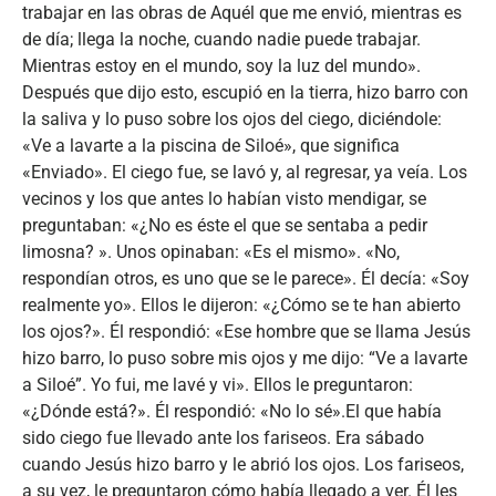
trabajar en las obras de Aquél que me envió, mientras es
de día; llega la noche, cuando nadie puede trabajar.
Mientras estoy en el mundo, soy la luz del mundo».
Después que dijo esto, escupió en la tierra, hizo barro con
la saliva y lo puso sobre los ojos del ciego, diciéndole:
«Ve a lavarte a la piscina de Siloé», que significa
«Enviado». El ciego fue, se lavó y, al regresar, ya veía. Los
vecinos y los que antes lo habían visto mendigar, se
preguntaban: «¿No es éste el que se sentaba a pedir
limosna? ». Unos opinaban: «Es el mismo». «No,
respondían otros, es uno que se le parece». Él decía: «Soy
realmente yo». Ellos le dijeron: «¿Cómo se te han abierto
los ojos?». Él respondió: «Ese hombre que se llama Jesús
hizo barro, lo puso sobre mis ojos y me dijo: “Ve a lavarte
a Siloé”. Yo fui, me lavé y vi». Ellos le preguntaron:
«¿Dónde está?». Él respondió: «No lo sé».El que había
sido ciego fue llevado ante los fariseos. Era sábado
cuando Jesús hizo barro y le abrió los ojos. Los fariseos,
a su vez, le preguntaron cómo había llegado a ver. Él les