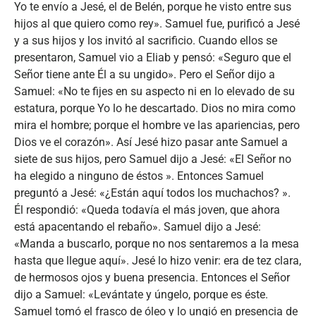
Yo te envío a Jesé, el de Belén, porque he visto entre sus
hijos al que quiero como rey». Samuel fue, purificó a Jesé
y a sus hijos y los invitó al sacrificio. Cuando ellos se
presentaron, Samuel vio a Eliab y pensó: «Seguro que el
Señor tiene ante Él a su ungido». Pero el Señor dijo a
Samuel: «No te fijes en su aspecto ni en lo elevado de su
estatura, porque Yo lo he descartado. Dios no mira como
mira el hombre; porque el hombre ve las apariencias, pero
Dios ve el corazón». Así Jesé hizo pasar ante Samuel a
siete de sus hijos, pero Samuel dijo a Jesé: «El Señor no
ha elegido a ninguno de éstos ». Entonces Samuel
preguntó a Jesé: «¿Están aquí todos los muchachos? ».
Él respondió: «Queda todavía el más joven, que ahora
está apacentando el rebaño». Samuel dijo a Jesé:
«Manda a buscarlo, porque no nos sentaremos a la mesa
hasta que llegue aquí». Jesé lo hizo venir: era de tez clara,
de hermosos ojos y buena presencia. Entonces el Señor
dijo a Samuel: «Levántate y úngelo, porque es éste.
Samuel tomó el frasco de óleo y lo ungió en presencia de