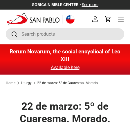
SOBICAIN BIBLE CENTER •
See more
Skip to content
Menu
Log in
Cart
Search
Search
Rerum Novarum, the social encyclical of Leo
XIII
Available here
Home
Liturgy
22 de marzo: 5º de Cuaresma. Morado.
22 de marzo: 5º de
Cuaresma. Morado.