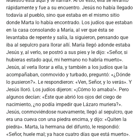
Maestro está aquí y te llama». Al oír esto, ella se levantó
rápidamente y fue a su encuentro. Jesús no había llegado
todavía al pueblo, sino que estaba en el mismo sitio
donde Marta lo había encontrado. Los judíos que estaban
en la casa consolando a María, al ver que ésta se
levantaba de repente y salía, la siguieron, pensando que
iba al sepulcro para llorar allí. María llegó adonde estaba
Jesús y, al verlo, se postró a sus pies y le dijo: «Señor, si
hubieras estado aquí, mi hermano no habría muerto».
Jesús, al verla llorar a ella, y también a los judíos que la
acompañaban, conmovido y turbado, preguntó: «¿Dónde
lo pusieron?». Le respondieron: «Ven, Señor, y lo verás». Y
Jesús lloró. Los judíos dijeron: «¡Cómo lo amaba!». Pero
algunos decían: «Éste que abrió los ojos del ciego de
nacimiento, ¿no podía impedir que Lázaro muriera?».
Jesús, conmoviéndose nuevamente, llegó al sepulcro, que
era una cueva con una piedra encima, y dijo: «Quiten la
piedra». Marta, la hermana del difunto, le respondió:
«Señor, huele mal; ya hace cuatro días que está muerto».