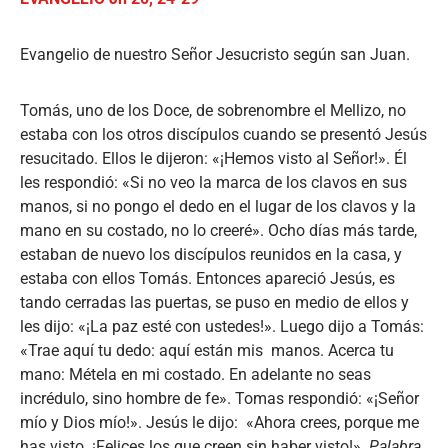
Evangelio de nuestro Señor Jesucristo según san Juan.
Tomás, uno de los Doce, de sobrenombre el Mellizo, no
estaba con los otros discípulos cuando se presentó Jesús
resucitado. Ellos le dijeron: «¡Hemos visto al Señor!». Él
les respondió: «Si no veo la marca de los clavos en sus
manos, si no pongo el dedo en el lugar de los clavos y la
mano en su costado, no lo creeré». Ocho días más tarde,
estaban de nuevo los discípulos reunidos en la casa, y
estaba con ellos Tomás. Entonces apareció Jesús, es
tando cerradas las puertas, se puso en medio de ellos y
les dijo: «¡La paz esté con ustedes!». Luego dijo a Tomás:
«Trae aquí tu dedo: aquí están mis
manos. Acerca tu
mano: Métela en mi costado. En adelante no seas
incrédulo, sino hombre de fe». Tomas respondió: «¡Señor
mío y Dios mío!». Jesús le dijo:
«Ahora crees, porque me
has visto. ¡Felices los que creen sin haber visto!».
Palabra