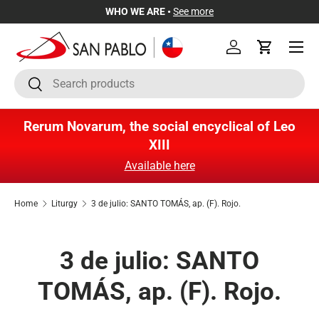
WHO WE ARE •
See more
Skip to content
Menu
Log in
Cart
Search
Search
Rerum Novarum, the social encyclical of Leo
XIII
Available here
Home
Liturgy
3 de julio: SANTO TOMÁS, ap. (F). Rojo.
3 de julio: SANTO
TOMÁS, ap. (F). Rojo.