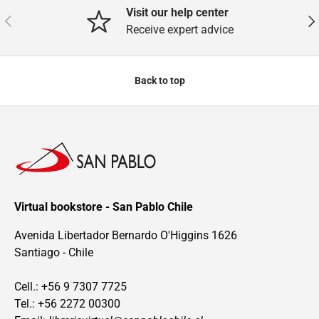
Visit our help center
Previous
Nex
Receive expert advice
Back to top
Virtual bookstore - San Pablo Chile
Avenida Libertador Bernardo O'Higgins 1626
Santiago - Chile
Cell.: +56 9 7307 7725
Tel.: +56 2272 00300