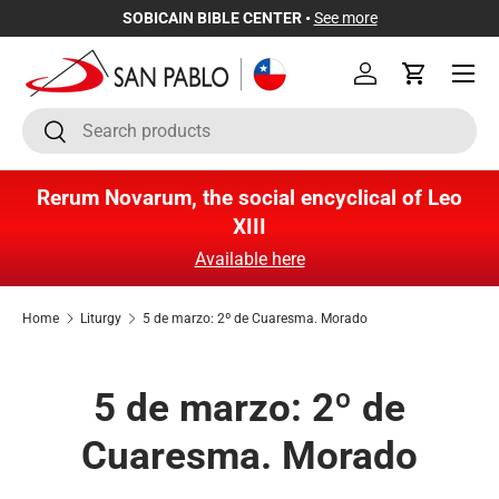
SOBICAIN BIBLE CENTER •
See more
Skip to content
Menu
Log in
Cart
Search
Search
Rerum Novarum, the social encyclical of Leo
XIII
Available here
Home
Liturgy
5 de marzo: 2º de Cuaresma. Morado
5 de marzo: 2º de
Cuaresma. Morado