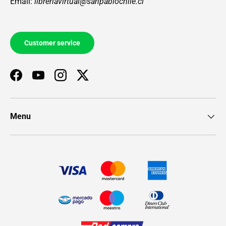
Email:
libreriavirtual@sanpablochile.cl
Customer service
Facebook
YouTube
Instagram
Twitter
Menu