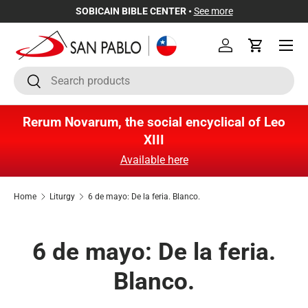
SOBICAIN BIBLE CENTER •
See more
Skip to content
Menu
Log in
Cart
Search
Search
Rerum Novarum, the social encyclical of Leo
XIII
Available here
Home
Liturgy
6 de mayo: De la feria. Blanco.
6 de mayo: De la feria.
Blanco.