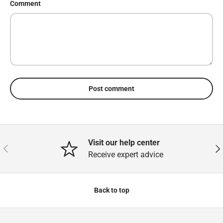
Comment
Post comment
Visit our help center
Previous
Nex
Receive expert advice
Back to top