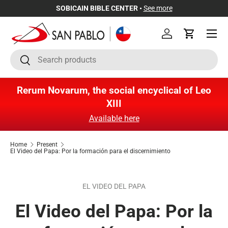
SOBICAIN BIBLE CENTER •
See more
Skip to content
Menu
Log in
Cart
Search
Search
Rerum Novarum, the social encyclical of Leo
XIII
Available here
Home
Present
El Video del Papa: Por la formación para el discernimiento
EL VIDEO DEL PAPA
El Video del Papa: Por la