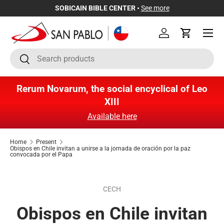
SOBICAIN BIBLE CENTER •
See more
Skip to content
Menu
Log in
Cart
Search
Search
Rerum Novarum, the social encyclical of Leo
XIII
Available here
Home
Present
Obispos en Chile invitan a unirse a la jornada de oración por la paz
convocada por el Papa
CECH
Obispos en Chile invitan