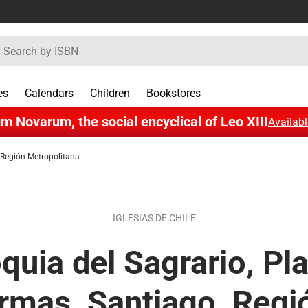
rch
es
Calendars
Children
Bookstores
m Novarum, the social encyclical of Leo XIII
Availabl
 Región Metropolitana
IGLESIAS DE CHILE
quia del Sagrario, Pl
rmas, Santiago, Regi