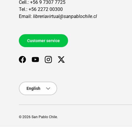
Cell.: +56 9 7307 7725
Tel.: +56 2272 00300
Email:
libreriavirtual@sanpablochile.cl
Customer service
Facebook
YouTube
Instagram
Twitter
Language
English
© 2026
San Pablo Chile
.