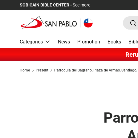
SOBICAIN BIBLE CENTER •
See more
Skip to content
Search
Sea
Categories
News
Promotion
Books
Bibl
Reru
Home
Present
Parroquia del Sagrario, Plaza de Armas, Santiago,
Parro
A