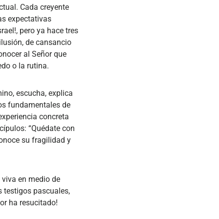
ctual. Cada creyente
as expectativas
ael!, pero ya hace tres
ilusión, de cansancio
conocer al Señor que
do o la rutina.
ino, escucha, explica
gnos fundamentales de
 experiencia concreta
scípulos: “Quédate con
conoce su fragilidad y
a viva en medio de
 testigos pascuales,
or ha resucitado!