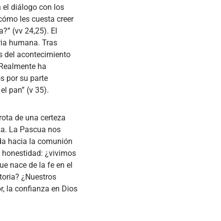
 el diálogo con los
¡cómo les cuesta creer
?” (vv 24,25). El
oria humana. Tras
gos del acontecimiento
 “Realmente ha
s por su parte
el pan” (v 35).
rota de una certeza
nza. La Pascua nos
ada hacia la comunión
n honestidad: ¿vivimos
ue nace de la fe en el
toria? ¿Nuestros
r, la confianza en Dios