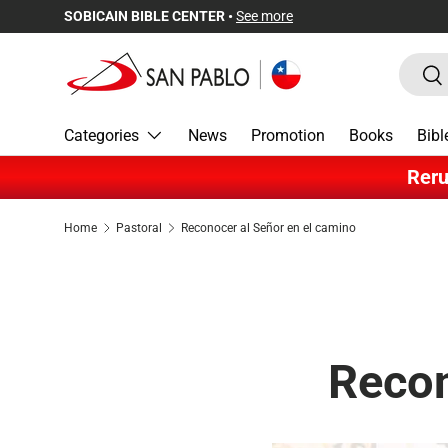
SOBICAIN BIBLE CENTER •
See more
Skip to content
Search
Sea
Categories
News
Promotion
Books
Bibl
Reru
Home
Pastoral
Reconocer al Señor en el camino
Recon