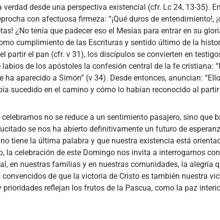
verdad desde una perspectiva existencial (cfr. Lc 24, 13-35). En
reprocha con afectuosa firmeza: “¡Qué duros de entendimiento!, 
etas! ¿No tenía que padecer eso el Mesías para entrar en su gloria
omo cumplimiento de las Escrituras y sentido último de la hist
l partir el pan (cfr. v 31), los discípulos se convierten en testi
labios de los apóstoles la confesión central de la fe cristiana:
se ha aparecido a Simón” (v 34). Desde entonces, anuncian: “Ello
bía sucedido en el camino y cómo lo habían reconocido al partir 
 celebramos no se reduce a un sentimiento pasajero, sino que b
sucitado se nos ha abierto definitivamente un futuro de espera
no tiene la última palabra y que nuestra existencia está orient
lo, la celebración de este Domingo nos invita a interrogarnos co
al, en nuestras familias y en nuestras comunidades, la alegría q
onvencidos de que la victoria de Cristo es también nuestra vic
 prioridades reflejan los frutos de la Pascua, como la paz interio