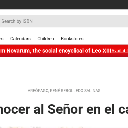
rch
es
Calendars
Children
Bookstores
m Novarum, the social encyclical of Leo XIII
Availabl
AREÓPAGO,
RENÉ REBOLLEDO SALINAS
ocer al Señor en el 