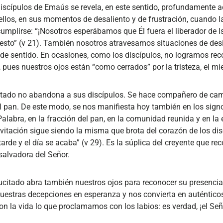
discípulos de Emaús se revela, en este sentido, profundamente a
llos, en sus momentos de desaliento y de frustración, cuando l
plirse: “¡Nosotros esperábamos que Él fuera el liberador de Isr
esto” (v 21). También nosotros atravesamos situaciones de des
a de sentido. En ocasiones, como los discípulos, no logramos re
pues nuestros ojos están “como cerrados” por la tristeza, el mie
itado no abandona a sus discípulos. Se hace compañero de cam
 el pan. De este modo, se nos manifiesta hoy también en los si
 Palabra, en la fracción del pan, en la comunidad reunida y en la
invitación sigue siendo la misma que brota del corazón de los di
arde y el día se acaba” (v 29). Es la súplica del creyente que re
 salvadora del Señor.
sucitado abra también nuestros ojos para reconocer su presenci
uestras decepciones en esperanza y nos convierta en auténticos
n la vida lo que proclamamos con los labios: es verdad, ¡el Señ